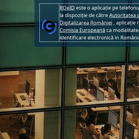
ROeID
este o aplicație pe telefon
la dispoziție de către
Autoritatea 
Digitalizarea României
, aplicație 
Comisia Europeană
ca modalitatea
identificare electronică in Români