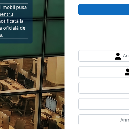
ul mobil pusă
pentru
notificată la
 oficială de
a.
Anm
Anme